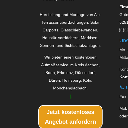
Firm
Herstellung und Montage von Alu-
Gute
Terrassenüberdachungen, Solar
5251
Carports, Glas­schiebe­wänden,
🇩🇪
Haustür Vordächern, Markisen,
Uns
Sonnen- und Sichtschutzanlagen.
Mo. 
Wir bieten einen kostenlosen
Mitt
Aufmaßservice im Kreis Aachen,
Kont
Bonn, Erkelenz, Düsseldorf,
Kont
Düren, Heinsberg, Köln,
📞
0
Mönchengladbach.
↓
Fax:
Mobi
Jetzt kostenloses
oder
Angebot anfordern