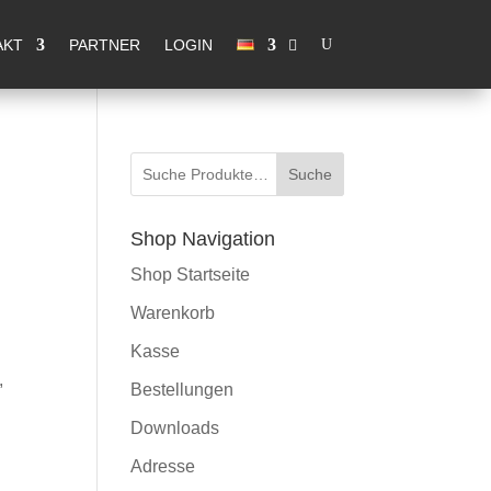
eder für Sie da
OK, Verstanden
AKT
PARTNER
LOGIN
Suche
Shop Navigation
Shop Startseite
Warenkorb
Kasse
,
Bestellungen
Downloads
Adresse