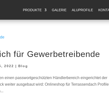
m 14.08.2026 Betriebsferien. Ab dem 17.08.2026 sind wir wi
PRODUKTE
GALERIE
ALUPROFILE
KONT
ich für Gewerbetreibende
5, 2022
|
Blog
en einen passwortgeschützten Händlerbereich eingerichtet der
ück weiter ausgebaut wird: Onlineshop für Terrassendach Profile
...