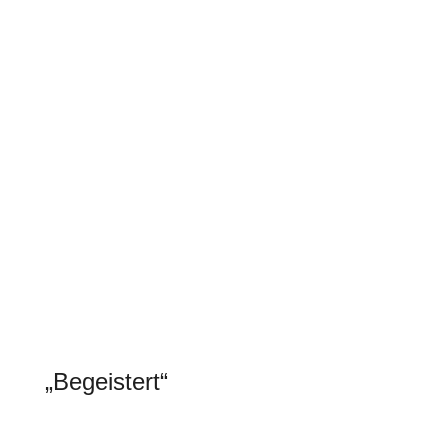
nachgerüstet, obwohl das Terrassendach von
einem anderen Hersteller war. Endlich sind wir
geschützt wenn wir es wollen, nicht nur vor
Sonneneinstrahlung.“
Ernst H.
„Begeistert“