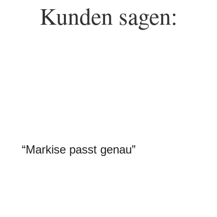
Kunden sagen:
“Markise passt genau”
„Als Fenstermonteur habe ich es mir nicht
nehmen lassen die Markise selbst zu
montieren. Die Beratung vor Ort war Top und