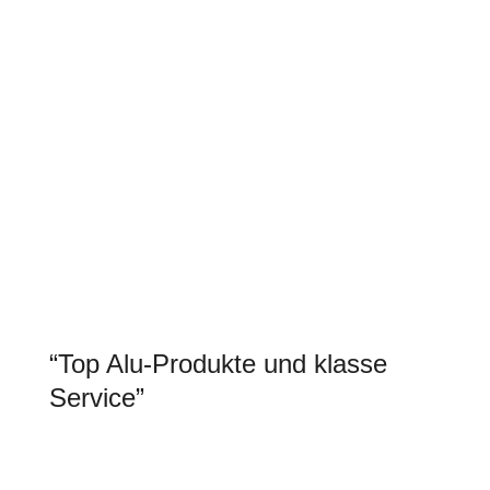
die Montage anhand der Anleitung eine
Leichtigkeit“
Daniel M.
“Top Alu-Produkte und klasse
Service”
„Wir haben euch in unserer Familie und