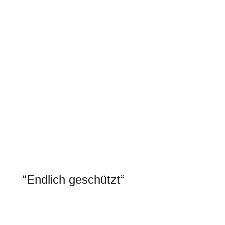
unseren Nachbarn weiterempfohlen. Die
Qualität der Aluminium-produkte und der
Service sind Top!“
Walter F.
“Endlich geschützt“
„Die Senkrechtmarkise wurde bei uns