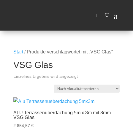
Wir machen vom 03.08.2026 bis
zum 14.08.2026 Betriebsferien.
OK, Verstanden
Ab dem 17.08.2026 sind wir
wieder für Sie da
Start
/ Produkte verschlagwortet mit „VSG Glas“
VSG Glas
Einzelnes Ergebnis wird angezeigt
ALU Terrassenüberdachung 5m x 3m mit 8mm
VSG Glas
2.854,57
€