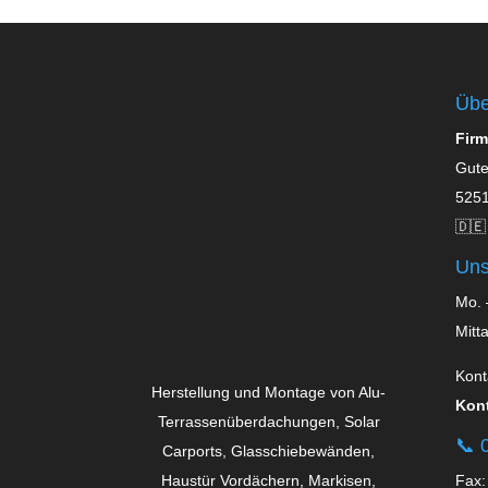
Übe
Firm
Gute
5251
🇩🇪
Uns
Mo. 
Mitt
Kont
Herstellung und Montage von Alu-
Kont
Terrassenüberdachungen, Solar
📞
0
Carports, Glas­schiebe­wänden,
Fax:
Haustür Vordächern, Markisen,