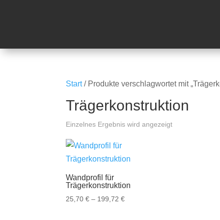
Wir machen vom 03.08.2026 bis zu
Start
/ Produkte verschlagwortet mit „Trägerk
Trägerkonstruktion
Einzelnes Ergebnis wird angezeigt
Wandprofil für
Trägerkonstruktion
Preisspanne:
25,70
€
–
199,72
€
25,70 €