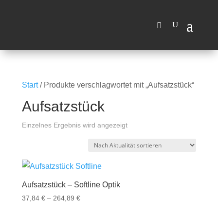
Wir machen vom 03.08.2026 bis
zum 14.08.2026 Betriebsferien.
OK, Verstanden
Ab dem 17.08.2026 sind wir
wieder für Sie da
Start
/ Produkte verschlagwortet mit „Aufsatzstück“
Aufsatzstück
Einzelnes Ergebnis wird angezeigt
Aufsatzstück – Softline Optik
Preisspanne:
37,84
€
–
264,89
€
37,84 €