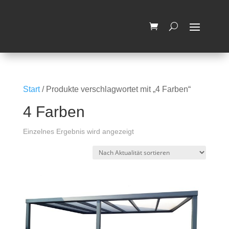
Wir machen vom 03.08.2026 bis
zum 14.08.2026 Betriebsferien.
OK, Verstanden
Ab dem 17.08.2026 sind wir
wieder für Sie da
Start
/ Produkte verschlagwortet mit „4 Farben“
4 Farben
Einzelnes Ergebnis wird angezeigt