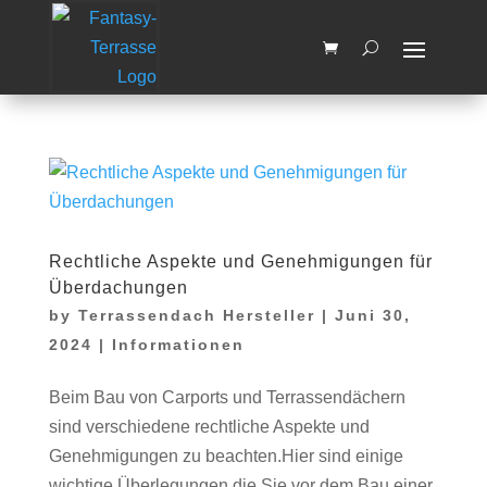
Wir machen vom 03.08.2026 bis
zum 14.08.2026 Betriebsferien.
OK, Verstanden
Ab dem 17.08.2026 sind wir
wieder für Sie da
Rechtliche Aspekte und Genehmigungen für
Überdachungen
by
Terrassendach Hersteller
|
Juni 30,
2024
|
Informationen
Beim Bau von Carports und Terrassendächern
sind verschiedene rechtliche Aspekte und
Genehmigungen zu beachten.Hier sind einige
wichtige Überlegungen die Sie vor dem Bau einer