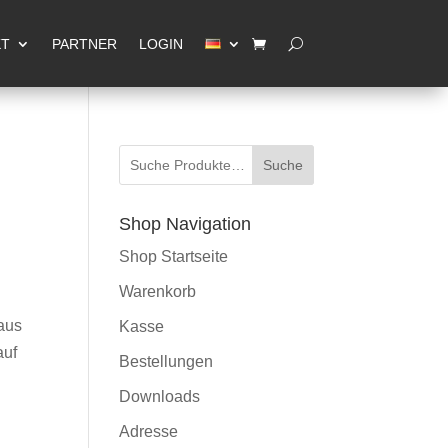
eder für Sie da
OK, Verstanden
KT
PARTNER
LOGIN
Suche
Shop Navigation
Shop Startseite
Warenkorb
 aus
Kasse
auf
Bestellungen
Downloads
Adresse