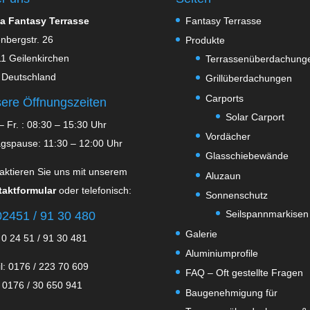
a Fantasy Terrasse
Fantasy Terrasse
nbergstr. 26
Produkte
1 Geilenkirchen
Terrassenüberdachung
 Deutschland
Grillüberdachungen
Carports
ere Öffnungszeiten
Solar Carport
– Fr. : 08:30 – 15:30 Uhr
Vordächer
agspause: 11:30 – 12:00 Uhr
Glasschiebewände
aktieren Sie uns mit unserem
Aluzaun
aktformular
oder telefonisch:
Sonnenschutz
Seilspannmarkisen
2451 / 91 30 480
Galerie
 0 24 51 / 91 30 481
Aluminiumprofile
l: 0176 / 223 70 609
FAQ – Oft gestellte Fragen
 0176 / 30 650 941
Baugenehmigung für