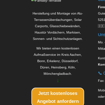
Firm
Herstellung und Montage von Alu-
Gute
Terrassenüberdachungen, Solar
5251
Carports, Glas­schiebe­wänden,
🇩🇪
Haustür Vordächern, Markisen,
Uns
Sonnen- und Sichtschutzanlagen.
Mo. 
Wir bieten einen kostenlosen
Mitt
Aufmaßservice im Kreis Aachen,
Kont
Bonn, Erkelenz, Düsseldorf,
Kont
Düren, Heinsberg, Köln,
📞
0
Mönchengladbach.
↓
Fax:
Mobi
Jetzt kostenloses
oder
Angebot anfordern