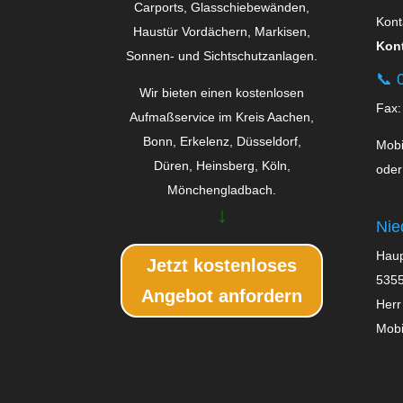
Carports, Glas­schiebe­wänden,
Kont
Haustür Vordächern, Markisen,
Kont
Sonnen- und Sichtschutzanlagen.
📞
0
Wir bieten einen kostenlosen
Fax:
Aufmaßservice im Kreis Aachen,
Bonn, Erkelenz, Düsseldorf,
Mobi
Düren, Heinsberg, Köln,
oder
Mönchengladbach.
↓
Nie
Haup
Jetzt kostenloses
5355
Angebot anfordern
Herr
Mobi