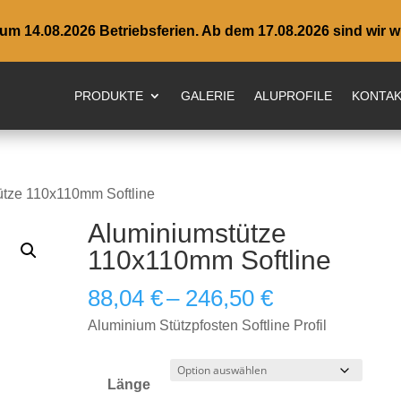
m 14.08.2026 Betriebsferien. Ab dem 17.08.2026 sind wir wi
PRODUKTE
GALERIE
ALUPROFILE
KONTA
ütze 110x110mm Softline
Aluminiumstütze
110x110mm Softline
Preisspanne
88,04
€
–
246,50
€
88,04 €
Aluminium Stützpfosten Softline Profil
bis
246,50 €
Länge