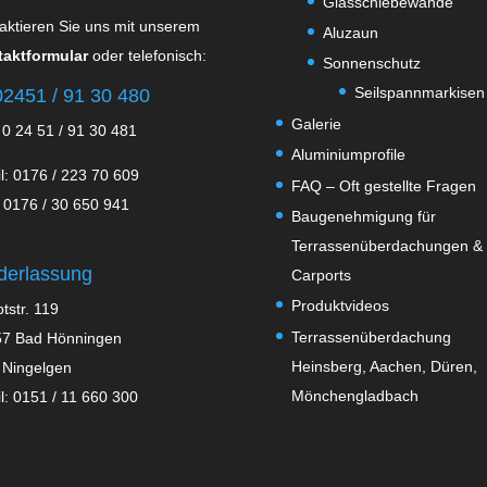
Glasschiebewände
aktieren Sie uns mit unserem
Aluzaun
aktformular
oder telefonisch:
Sonnenschutz
Seilspannmarkisen
2451 / 91 30 480
Galerie
 0 24 51 / 91 30 481
Aluminiumprofile
l: 0176 / 223 70 609
FAQ – Oft gestellte Fragen
 0176 / 30 650 941
Baugenehmigung für
Terrassenüberdachungen &
derlassung
Carports
Produktvideos
tstr. 119
Terrassenüberdachung
7 Bad Hönningen
Heinsberg, Aachen, Düren,
 Ningelgen
Mönchengladbach
l: 0151 / 11 660 300