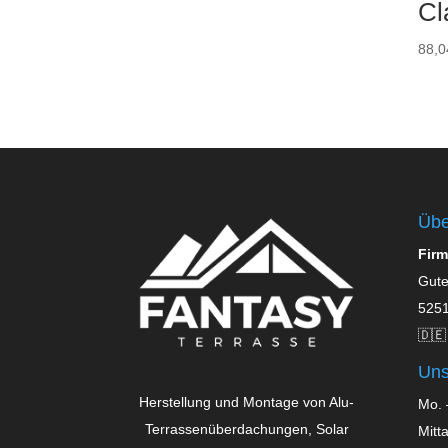
Cl
88,
Übe
Firm
Gute
5251
🇩🇪
Uns
Herstellung und Montage von Alu-
Mo. 
Terrassenüberdachungen, Solar
Mitt