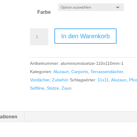
Farbe
Aluminiumstütze
In den Warenkorb
110x110mm
Softline
Menge
Artikelnummer:
aluminiumstuetze-110x110mm-1
Kategorien:
Aluzaun
,
Carports
,
Terrassendächer
,
Vordächer
,
Zubehör
Schlagwörter:
11x11
,
Aluzaun
,
Pfo
Softline
,
Stütze
,
Zaun
mationen