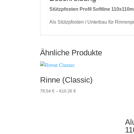
Stützpfosten Profil Softline 110x1
Als Stützpfosten / Unterbau für Rinnenp
Ähnliche Produkte
Rinne (Classic)
Preisspanne:
78,54
€
–
610,26
€
78,54 €
bis
610,26 €
Al
1