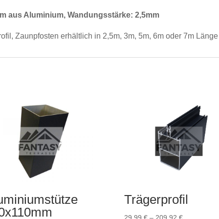
10mm aus Aluminium, Wandungsstärke: 2,5mm
rofil, Zaunpfosten erhältlich in 2,5m, 3m, 5m, 6m oder 7m Länge
uminiumstütze
Trägerprofil
10x110mm
Preisspann
29,99
€
–
209,92
€