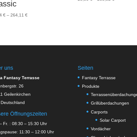
assic
29,99 €
bis
Preisspanne:
04
€
–
264,11
€
209,92 €
88,04 €
bis
264,11 €
r uns
Seiten
a Fantasy Terrasse
Fantasy Terrasse
nbergstr. 26
Produkte
1 Geilenkirchen
Terrassenüberdachung
 Deutschland
Grillüberdachungen
Carports
ere Öffnungszeiten
Solar Carport
– Fr. : 08:30 – 15:30 Uhr
Vordächer
agspause: 11:30 – 12:00 Uhr