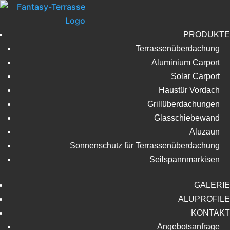
Wir machen vom 03.08.2026 bis
zum 14.08.2026 Betriebsferien.
OK, Verstanden
Ab dem 17.08.2026 sind wir
PRODUKTE
wieder für Sie da
Terrassenüberdachung
Aluminium Carport
Solar Carport
Haustür Vordach
Grillüberdachungen
Glasschiebewand
Aluzaun
Sonnenschutz für Terrassenüberdachung
Seilspannmarkisen
GALERIE
ALUPROFILE
KONTAKT
Angebotsanfrage