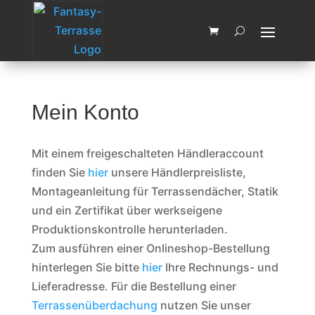
Wir machen vom 03.08.2026 bis
zum 14.08.2026 Betriebsferien.
OK, Verstanden
Ab dem 17.08.2026 sind wir
wieder für Sie da
Mein Konto
Mit einem freigeschalteten Händleraccount
finden Sie
hier
unsere Händlerpreisliste,
Montageanleitung für Terrassendächer, Statik
und ein Zertifikat über werkseigene
Produktionskontrolle herunterladen.
Zum ausführen einer Onlineshop-Bestellung
hinterlegen Sie bitte
hier
Ihre Rechnungs- und
Lieferadresse. Für die Bestellung einer
Terrassenüberdachung
nutzen Sie unser